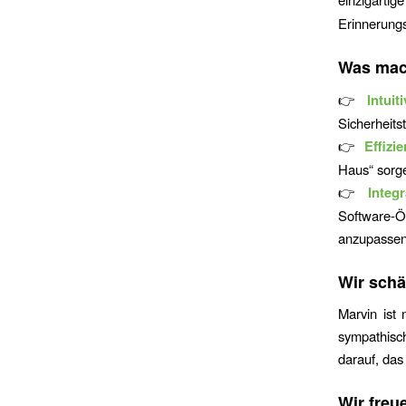
Erinnerungs
Was mac
👉
Intuit
Sicherheits
👉
Effizi
Haus“ sorg
👉
Integ
Software-
anzupassen
Wir schä
Marvin ist 
sympathisch
darauf, das 
Wir freu