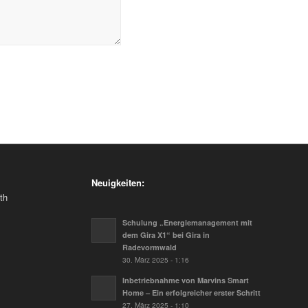
Neuigkeiten:
th
Schulung „Energiemanagement mit
dem Gira X1“ bei Gira in
Radevormwald
0
30. März 2025 - 1:16
Inbetriebnahme von Marvins Smart
Home – Ein erfolgreicher erster Schritt
27. März 2025 - 1:10