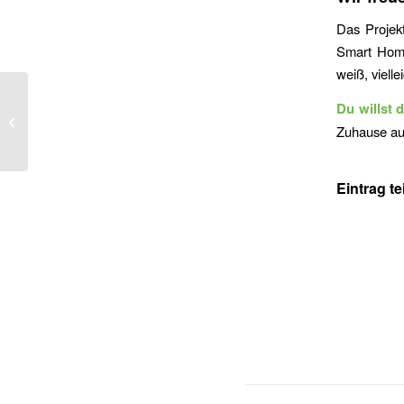
Das Projekt
Smart Home
weiß, viell
Erfolgreiche Light +
Du willst 
Building 2024 – Eine
Zuhause auf
Woche voller Smart
Home Innovat...
Eintrag te