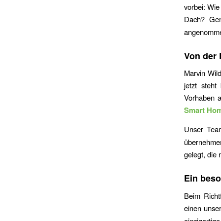
vorbei: Wie
Dach? Gen
angenommen 
Von der 
Marvin Wild
jetzt steh
Vorhaben a
Smart Ho
Unser Te
übernehmen
gelegt, die 
Ein bes
Beim Richt
einen unse
einzigart