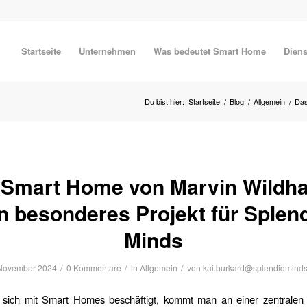
Startseite
Unternehmen
Was bedeutet Smart Home
Diens
Du bist hier:
Startseite
/
Blog
/
Allgemein
/
Das
 Smart Home von Marvin Wildha
n besonderes Projekt für Splen
Minds
/
/
/
 November 2024
0 Kommentare
in
Allgemein
von
kai.burkard@splendidminds
ich mit Smart Homes beschäftigt, kommt man an einer zentralen 