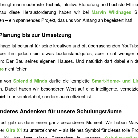
 bringt man modernste Technik, intuitive Steuerung und höchste Effizie
au diese Herausforderung haben wir bei
Marvin Wildhages
Sm
– ein spannendes Projekt, das uns von Anfang an begeistert hat!
Planung bis zur Umsetzung
hage ist bekannt für seine kreativen und oft überraschenden YouTub
t bei ihm jedoch ein etwas bodenständigeres, aber nicht weniger
n: Der Bau seines eigenen Hauses. Und natürlich darf dabei ein d
me
nicht fehlen!
am von
Splendid Minds
durfte die komplette
Smart-Home- und Li
. Dabei haben wir besonderen Wert auf eine intelligente, vernetzt
nicht nur komfortabel, sondern auch effizient ist.
onderes Andenken für unsere Schulungsräume
fest gab es dann einen ganz besonderen Moment: Wir haben Marv
rer
Gira X1
zu unterzeichnen – als kleines Symbol für dieses tolle Pro
ige X1 hat jetzt einen Ehrenplatz in unseren
Schulungsräu