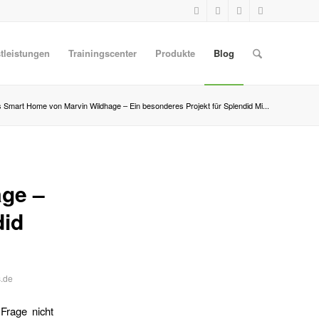
tleistungen
Trainingscenter
Produkte
Blog
 Smart Home von Marvin Wildhage – Ein besonderes Projekt für Splendid Mi...
ge –
did
.de
Frage nicht