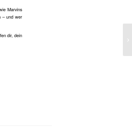
 wie Marvins
n – und wer
en dir, dein