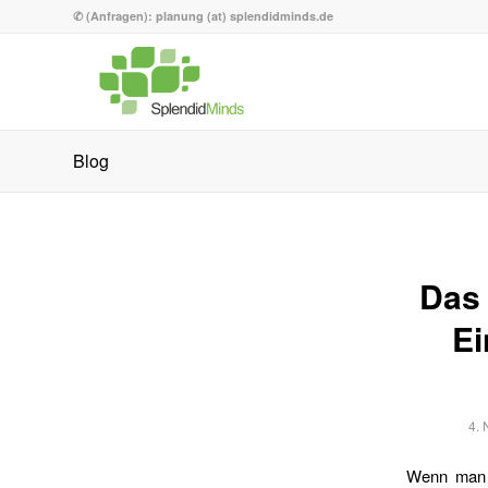
✆ (Anfragen): planung (at) splendidminds.de
Blog
Das
Ei
4.
Wenn man s