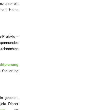
nz unter ein
art Home
e-Projekte –
 spannendes
urchdachtes
chtplanung
e Steuerung
in gebeten,
jekt. Dieser
men
– als