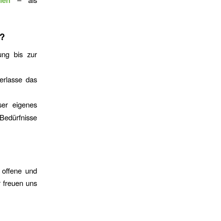
s?
ung bis zur
erlasse das
r eigenes
edürfnisse
e offene und
r freuen uns