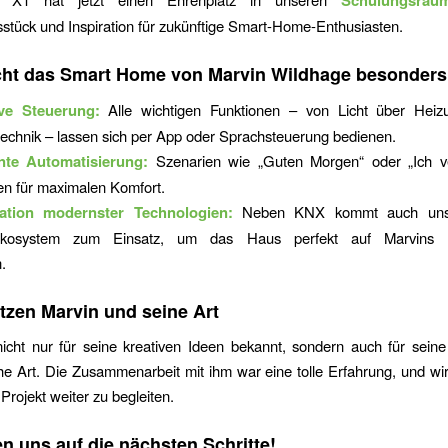
stück und Inspiration für zukünftige Smart-Home-Enthusiasten.
ht das Smart Home von Marvin Wildhage besonder
ive Steuerung:
Alle wichtigen Funktionen – von Licht über Heiz
technik – lassen sich per App oder Sprachsteuerung bedienen.
ente Automatisierung:
Szenarien wie „Guten Morgen“ oder „Ich v
en für maximalen Komfort.
ration modernster Technologien:
Neben KNX kommt auch unse
Ökosystem zum Einsatz, um das Haus perfekt auf Marvins B
.
tzen Marvin und seine Art
nicht nur für seine kreativen Ideen bekannt, sondern auch für sein
e Art. Die Zusammenarbeit mit ihm war eine tolle Erfahrung, und wi
Projekt weiter zu begleiten.
en uns auf die nächsten Schritte!