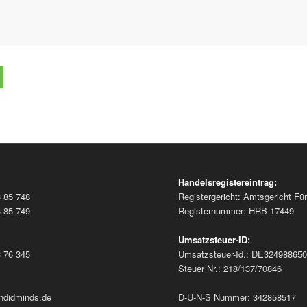
Handelsregistereintrag:
3 85 748
Registergericht: Amtsgericht Für
3 85 749
Registernummer: HRB 17449
Umsatzsteuer-ID:
3 76 345
Umsatzsteuer-Id.: DE32498865
Steuer Nr.: 218/137/70846
ndidminds.de
D-U-N-S Nummer: 342858517